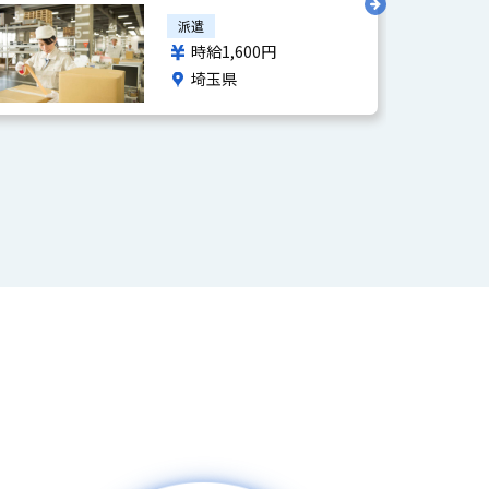
休み）求人ID:16591
み）求人ID
派遣
時給1,600円
埼玉県