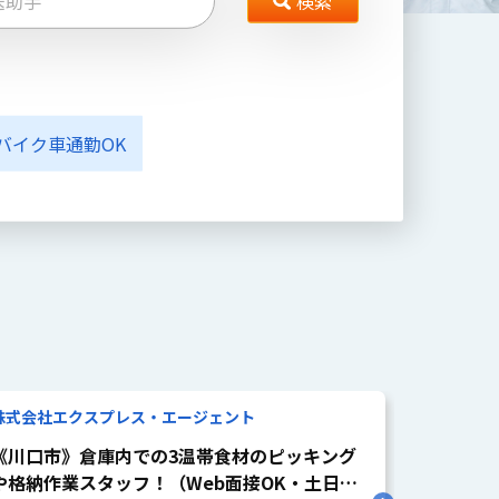
検索
バイク車通勤OK
株式会社エクスプレス・エージェント
株式会社エ
《川口市》倉庫内での3温帯食材のピッキング
《八王子
や格納作業スタッフ！（Web面接OK・土日祝
替え作業