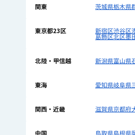
関東
茨城県
栃木県
東京都23区
新宿区
渋谷区
葛飾区
北区
墨
北陸・甲信越
新潟県
富山県
東海
愛知県
岐阜県
関西・近畿
滋賀県
京都府
中国
鳥取県
島根県