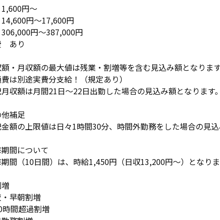
1,600円〜
4,600円〜17,600円
06,000円〜387,000円
費 あり
収額・月収額の最大値は残業・割増等を含む見込み額となりま
通費は別途実費分支給！（規定あり）
記月収額は月間21日〜22日出勤した場合の見込み額となります
の他補足
記金額の上限値は日々1時間30分、時間外勤務をした場合の見
修期間について
期間（10日間）は、時給1,450円（日収13,200円〜）となり
割増
夜・早朝割増
0時間超過割増