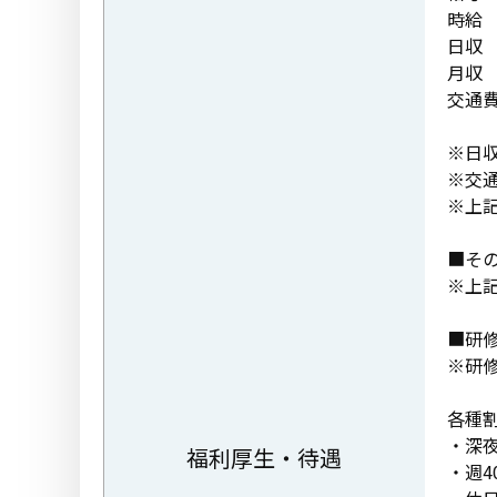
時給 
日収 1
月収 3
交通
※日
※交
※上
■そ
※上
■研
※研修
各種
・深
福利厚生・待遇
・週4