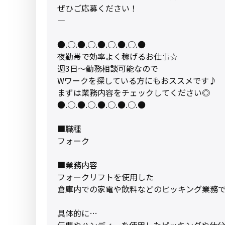
ぜひご応募ください！
――――――――――――――――
●.○.●.○.●.○.●.○.●
夜勤帯で効率よく稼げるお仕事☆
週3日〜勤務相談可能なので
Wワークを探している方にもおススメです♪
まずは業務内容をチェックしてください◎
●.○.●.○.●.○.●.○.●
■職種
フォーク
■業務内容
フォークリフトを使用した
倉庫内での家電や飲料などのピッキング業務
具体的に…
伝票やハンディーを使用したピッキングや仕