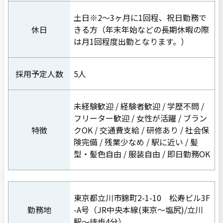
土日※2〜3ヶ月に1回程、祝日勤務で
休日
きる方（年末年始などの長期休暇の際
は月1回程度出勤となります。）
採用予定人数
5人
未経験歓迎 / 経験者歓迎 / 学歴不問 /
フリーター歓迎 / 女性が活躍 / ブラン
特徴
クOK / 交通費支給 / 研修あり / 社会保
険完備 / 残業少なめ / 駅に近い / 髪
型・髪色自由 / 服装自由 / 即日勤務OK
東京都立川市錦町2-1-10 松寿ビル3F
勤務地
-A号（JR中央本線(東京〜塩尻)/立川
駅〜徒歩4分）