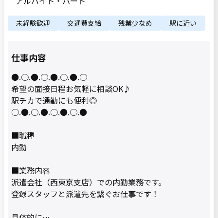
アルバイト・パート
未経験歓迎
交通費支給
残業少なめ
駅に近い
仕事内容
●.○.●.○.●.○.●.○
希望の面接日程お気軽に相談OK♪
駅チカで通勤にも便利◎
○.●.○.●.○.●.○.●
■職種
内勤
■業務内容
派遣会社（西東京支店）での内勤業務です。
登録スタッフと派遣先を繋ぐお仕事です！
具体的に…