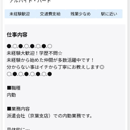
アルバイト・パート
未経験歓迎
交通費支給
残業少なめ
駅に近い
仕事内容
●.○.●.○.●.○.●.○
未経験大歓迎！学歴不問☆
未経験から始めた仲間が多数活躍中です！
分からない事はイチから丁寧にお教えします◎
○.●.○.●.○.●.○.●
■職種
内勤
■業務内容
派遣会社（京葉支店）での内勤業務です。
具体的に…